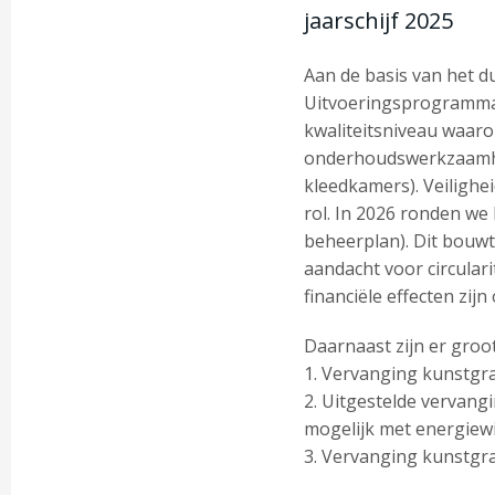
jaarschijf 2025
Aan de basis van het 
Uitvoeringsprogramm
kwaliteitsniveau waar
onderhoudswerkzaamhed
kleedkamers). Veilighe
rol. In 2026 ronden w
beheerplan). Dit bouw
aandacht voor circular
financiële effecten zij
Daarnaast zijn er gro
1. Vervanging kunstgras
2. Uitgestelde vervang
mogelijk met energiewi
3. Vervanging kunstgras