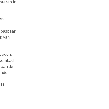
steren in
 en
npasbaar,
ik van
ouden,
 zwembad
t aan de
ende
d te