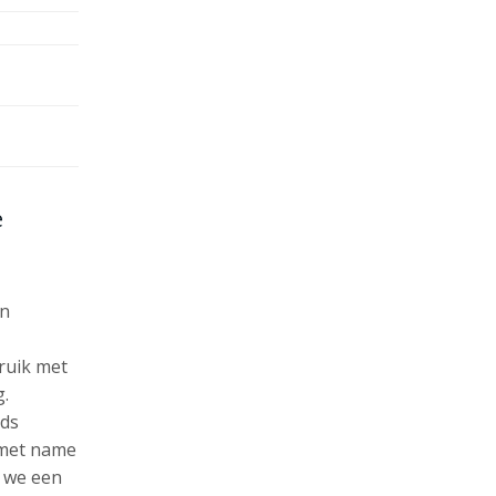
e
en
bruik met
g.
eds
 met name
t we een