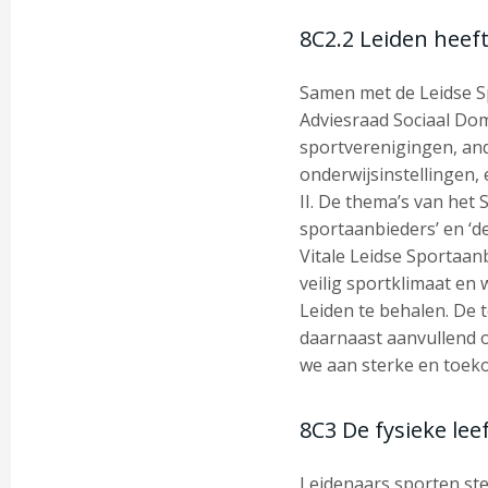
8C2.2 Leiden heef
Samen met de Leidse Sp
Adviesraad Sociaal Do
sportverenigingen, an
onderwijsinstellingen,
II. De thema’s van het Sp
sportaanbieders’ en ‘d
Vitale Leidse Sportaan
veilig sportklimaat e
Leiden te behalen. De 
daarnaast aanvullend o
we aan sterke en toek
8C3 De fysieke le
Leidenaars sporten ste