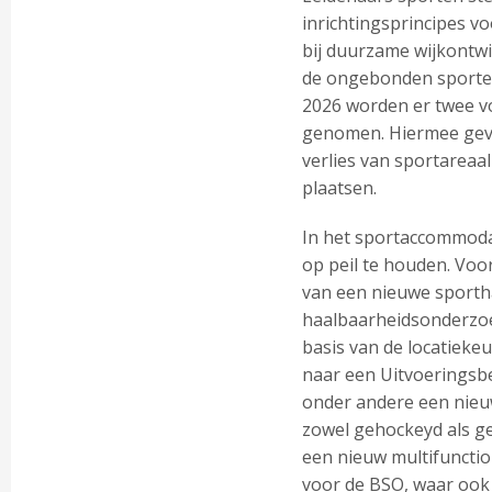
inrichtingsprincipes v
bij duurzame wijkontwi
de ongebonden sporter 
2026 worden er twee v
genomen. Hiermee geve
verlies van sportareaal
plaatsen.
In het sportaccommodat
op peil te houden. Voo
van een nieuwe sporth
haalbaarheidsonderzoek
basis van de locatieke
naar een Uitvoeringsbe
onder andere een nieu
zowel gehockeyd als g
een nieuw multifunctio
voor de BSO, waar oo