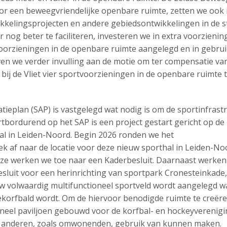
oor een beweegvriendelijke openbare ruimte, zetten we ook 
kkelingsprojecten en andere gebiedsontwikkelingen in de s
nog beter te faciliteren, investeren we in extra voorziening
oorzieningen in de openbare ruimte aangelegd en in gebru
n we verder invulling aan de motie om ter compensatie va
 bij de Vliet vier sportvoorzieningen in de openbare ruimte 
ieplan (SAP) is vastgelegd wat nodig is om de sportinfrast
rtbordurend op het SAP is een project gestart gericht op d
al in Leiden-Noord. Begin 2026 ronden we het
 af naar de locatie voor deze nieuw sporthal in Leiden-No
uze werken we toe naar een Kaderbesluit. Daarnaast werken
sluit voor een herinrichting van sportpark Cronesteinkade,
w volwaardig multifunctioneel sportveld wordt aangelegd 
ekorfbald wordt. Om de hiervoor benodigde ruimte te creër
neel paviljoen gebouwd voor de korfbal- en hockeyverenigi
k anderen, zoals omwonenden, gebruik van kunnen maken.