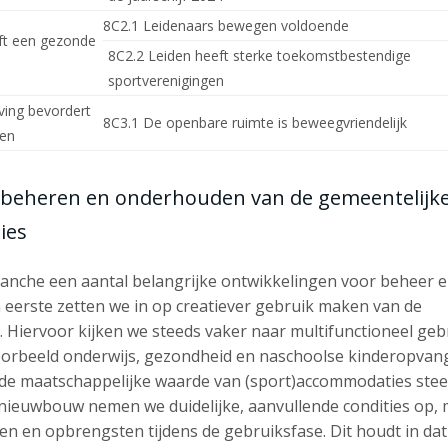
8C2.1 Leidenaars bewegen voldoende
ft een gezonde
8C2.2 Leiden heeft sterke toekomstbestendige
sportverenigingen
ving bevordert
8C3.1 De openbare ruimte is beweegvriendelijk
gen
, beheren en onderhouden van de gemeentelijk
ies
ranche een aantal belangrijke ontwikkelingen voor beheer 
en eerste zetten we in op creatiever gebruik maken van de
n. Hiervoor kijken we steeds vaker naar multifunctioneel ge
oorbeeld onderwijs, gezondheid en naschoolse kinderopvan
 de maatschappelijke waarde van (sport)accommodaties ste
j nieuwbouw nemen we duidelijke, aanvullende condities op,
en en opbrengsten tijdens de gebruiksfase. Dit houdt in da