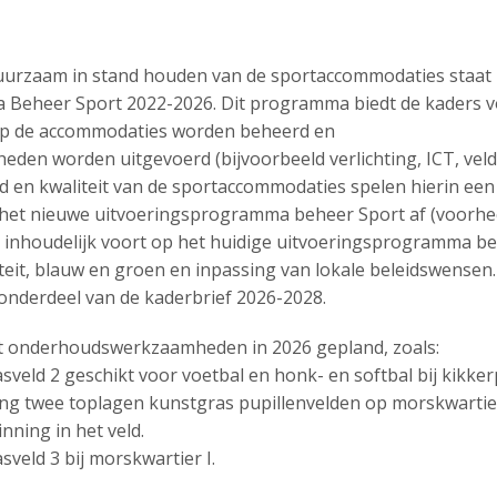
duurzaam in stand houden van de sportaccommodaties staat
a Beheer Sport
2022-2026
. Dit programma biedt de kaders v
op de accommodaties worden beheerd en
en worden uitgevoerd (bijvoorbeeld verlichting, ICT, vel
id en kwaliteit van de sportaccommodaties spelen hierin een
e het nieuwe uitvoeringsprogramma beheer Sport af (voorh
t inhoudelijk voort op het huidige uitvoeringsprogramma b
iteit, blauw en groen en inpassing van lokale beleidswensen
n onderdeel van de kaderbrief
2026-2028
.
ot onderhoudswerkzaamheden in 2026 gepland, zoals:
veld 2 geschikt voor voetbal en honk- en softbal bij kikkerp
ing twee toplagen kunstgras pupillenvelden op morskwartier 
nning in het veld.
veld 3 bij morskwartier I.