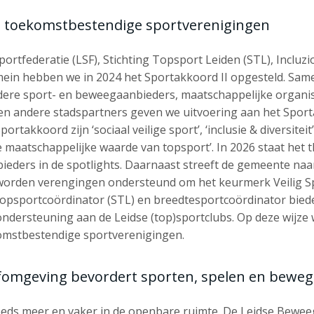
t toekomstbestendige sportverenigingen
ortfederatie (LSF), Stichting Topsport Leiden (STL), Incluzi
mein hebben we in 2024 het Sportakkoord II opgesteld. Sam
dere sport- en beweegaanbieders, maatschappelijke organis
 en andere stadspartners geven we uitvoering aan het Spor
ortakkoord zijn ‘sociaal veilige sport’, ‘inclusie & diversiteit’,
e maatschappelijke waarde van topsport’. In 2026 staat het
bieders in de spotlights. Daarnaast streeft de gemeente naa
n worden verengingen ondersteund om het keurmerk Veilig S
topsportcoördinator (STL) en breedtesportcoördinator bied
ndersteuning aan de Leidse (top)sportclubs. Op deze wijze
omstbestendige sportverenigingen.
efomgeving bevordert sporten, spelen en bewe
eds meer en vaker in de openbare ruimte. De Leidse Beweeg