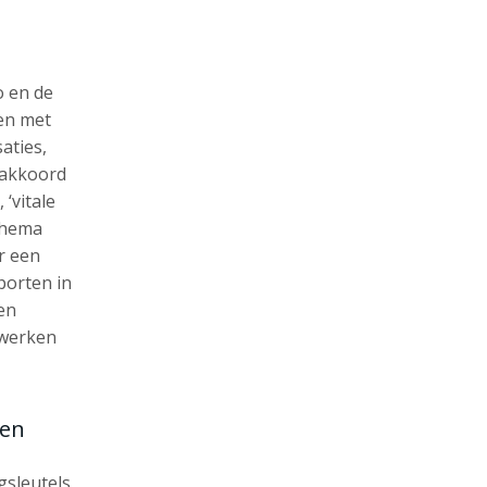
o en de
en met
aties,
takkoord
 ‘vitale
 thema
r een
porten in
en
 werken
gen
sleutels,