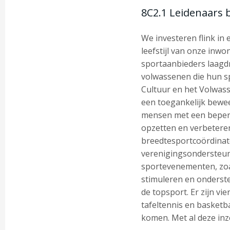
8C2.1 Leidenaars
We investeren flink i
leefstijl van onze inw
sportaanbieders laagd
volwassenen die hun sp
Cultuur en het Volwas
een toegankelijk bewe
mensen met een beperk
opzetten en verbetere
breedtesportcoördinato
verenigingsondersteun
sportevenementen, zoa
stimuleren en onderste
de topsport. Er zijn vi
tafeltennis en basketb
komen. Met al deze in