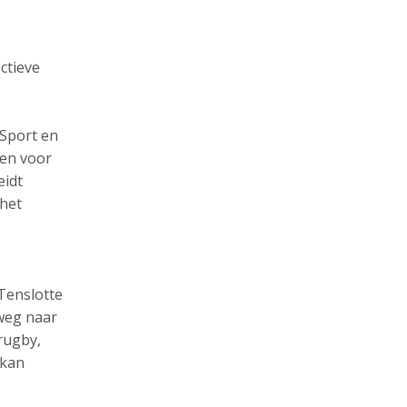
ctieve
 Sport en
gen voor
eidt
het
Tenslotte
 weg naar
 rugby,
 kan