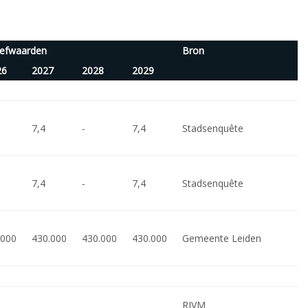
eefwaarden
Bron
26
2027
2028
2029
7,4
-
7,4
Stadsenquête
7,4
-
7,4
Stadsenquête
.000
430.000
430.000
430.000
Gemeente Leiden
RIVM