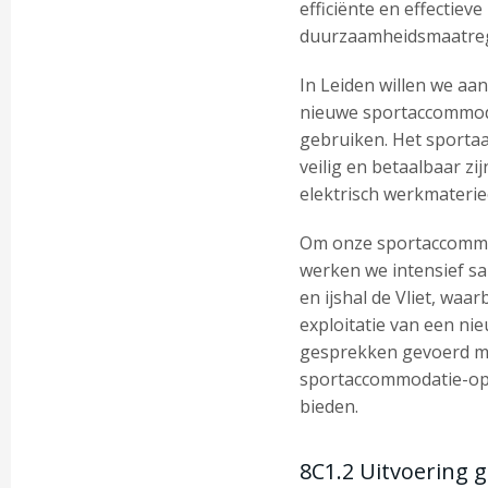
efficiënte en effectie
duurzaamheidsmaatreg
In Leiden willen we aan
nieuwe sportaccommoda
gebruiken. Het sportaa
veilig en betaalbaar 
elektrisch werkmaterie
Om onze sportaccommod
werken we intensief s
en ijshal de Vliet, waa
exploitatie van een ni
gesprekken gevoerd me
sportaccommodatie-opg
bieden.
8C1.2 Uitvoering 