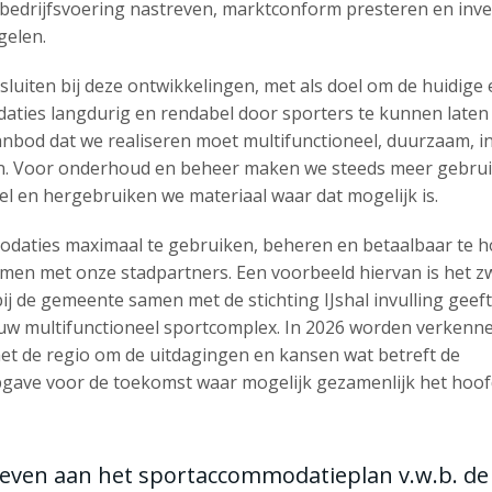
ve bedrijfsvoering nastreven, marktconform presteren en inve
elen.
sluiten bij deze ontwikkelingen, met als doel om de huidige
ties langdurig en rendabel door sporters te kunnen laten
nbod dat we realiseren moet multifunctioneel, duurzaam, i
zijn. Voor onderhoud en beheer maken we steeds meer gebru
el en hergebruiken we materiaal waar dat mogelijk is.
aties maximaal te gebruiken, beheren en betaalbaar te h
amen met onze stadpartners. Een voorbeeld hiervan is het
rbij de gemeente samen met de stichting IJshal invulling geef
euw multifunctioneel sportcomplex. In 2026 worden verkenn
t de regio om de uitdagingen en kansen wat betreft de
ave voor de toekomst waar mogelijk gezamenlijk het hoof
geven aan het sportaccommodatieplan v.w.b. de