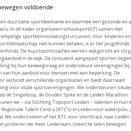
 bewegen voldoende
n een duurzame sportdeelname en daarmee een gezonde en a
oners. In dit kader organiseert schoolsport071 samen met
rempelige sportkennismakingscursussen. Voor kinderen en
ortlidmaatschap niet kunnen betalen, is er het Jeugdfonds
senfonds. De buurtsportcoaches werken wijkgericht en zor
egaanbod in de wijk. De consulent aangepast sporten begel
ing bij hun beweegvraag en ondersteunt verenigingen bij 
n van hun aanbod voor mensen met een beperking. De
r verbindt verschillende organisaties en biedt daarnaast
ing voor vitale sportverenigingen. We ondersteunen lokale
ls de Singelloop, de Gouden Spike en de Leiden Marathon. 
unen we – via Stichting Topsport Leiden – talenten in hun
er Regionale Talent Centra (RTC’s) in Leiden voor waterpolo,
al. We onderzoeken of het RTC voor shorttrack naar Leiden
zet proberen we meer Leidenaars (meer) te laten bewegen.