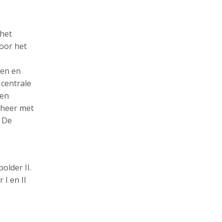
 het
oor het
den en
 centrale
een
eheer met
. De
older II.
I en II