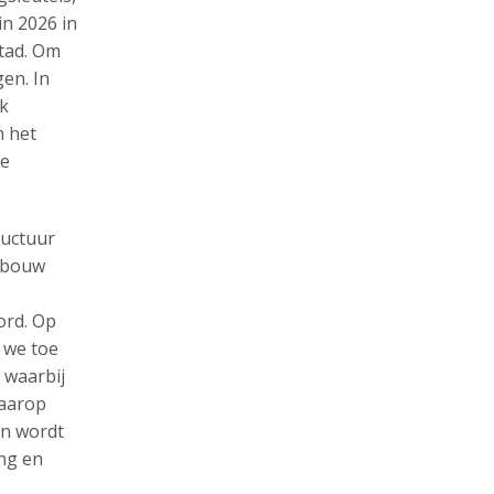
in 2026 in
tad. Om
en. In
ik
n het
te
ructuur
e bouw
ord. Op
 we toe
 waarbij
waarop
en wordt
ng en